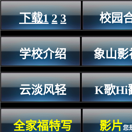
下载1
2
3
校园
学校介绍
象山影
云淡风轻
K歌H
全家福特写
影片
您