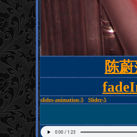
陈蔚
fade
slides-animation-5
Slider-5