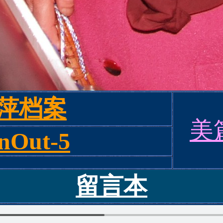
萍档案
美
InOut-5
留言本